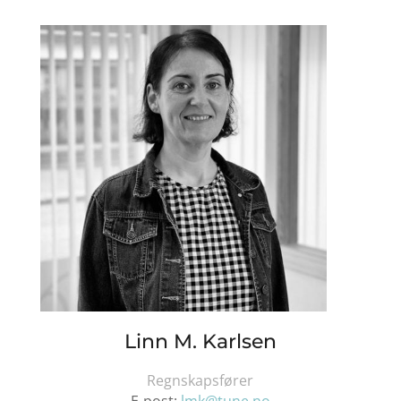
Linn M. Karlsen
Regnskapsfører
E-post:
lmk@tune.no