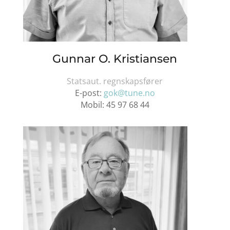
Gunnar O. Kristiansen
Statsaut. regnskapsfører
E-post:
gok@tune.no
Mobil:
45 97 68 44