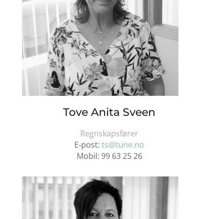
Tove Anita Sveen
Regnskapsfører
E-post:
ts@tune.no
Mobil:
99 63 25 26